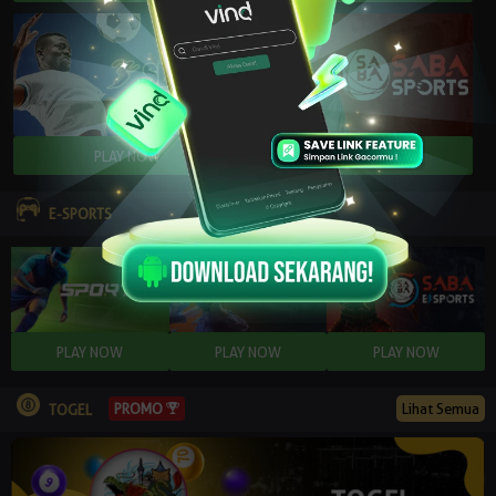
E-SPORTS
Lihat Semua
PROMO
TOGEL