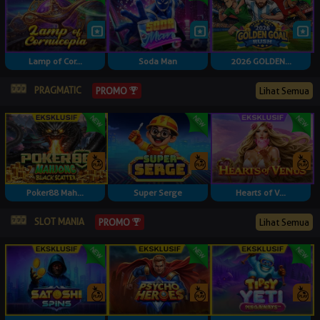
Lamp of Cor...
Soda Man
2026 GOLDEN...
PRAGMATIC
Lihat Semua
PROMO
Poker88 Mah...
Super Serge
Hearts of V...
SLOT MANIA
Lihat Semua
PROMO