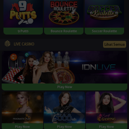
9 Putts
Bounce Roulette
Soccer Roulette
LIVE CASINO
Lihat Semua
Play Now
Play Now
Play Now
Play Now