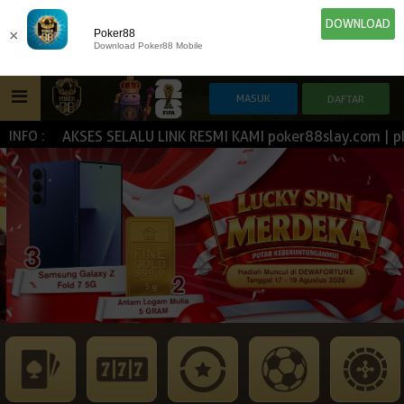
DOWNLOAD
×
Poker88
Download Poker88 Mobile
 !!! AKSES SELALU LINK RESMI KAMI poker88slay.com | pk88
INFO :
HOME
IDN E-LOTTERY
POKER
SLOT GAME
NEW
NEW
SPORTBOOK
LIVE CASINO
IDNLIVE
NEW
ESPORTS
TOGEL
ARCADE
NEW
NEW
NEW
TEMBAK IKAN
IDNRAFFLE
IDNTRADE