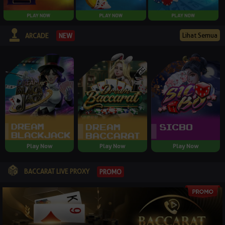
Lihat Semua
NEW
ARCADE
Play Now
Play Now
Play Now
BACCARAT LIVE PROXY
PROMO