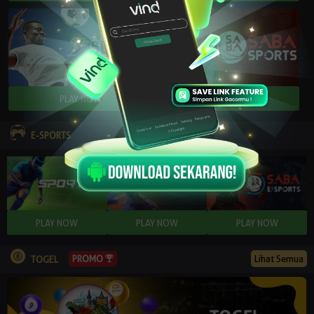
E-SPORTS
Lihat Semua
PROMO
TOGEL