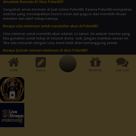
Amankah Bermain Di Situs Poker88?
Sangatlah aman bermain di judi online Poker88, Karena Poker88 merupakan
website yang mendapatkan lisensi resmi dari pagcor dan memiliki ribuan
member dan aktif setiap harinya.
Berapa usia minimum untuk mendaftar akun di Poker88?
Usia minimal untuk memiliki akun adalah 21 tahun. Ini adalah standar yang
kita gunakan untuk hidup di seluruh dunia. Jadi, jangan mainkan aturan ini.
Jika ada masalah dengan usia, kami tidak akan bertanggung jawab.
Berapa jumlah setoran minimum di situs Poker88?
Jumlah setoran minimum adalah Rp 10.000. Bukankah itu rendah? Dengan
uang yang begitu banyak, Anda bisa memainkan semua jenis permainan
yang disediakan oleh agen judi online POKER88.
HOME
Daftar
PROMOSI
LIVE CHAT
Cara Pembayaran:
Dukungan Perangkat :
Keamanan Terjamin :