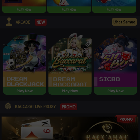
Lihat Semua
NEW
ARCADE
Play Now
Play Now
Play Now
BACCARAT LIVE PROXY
PROMO