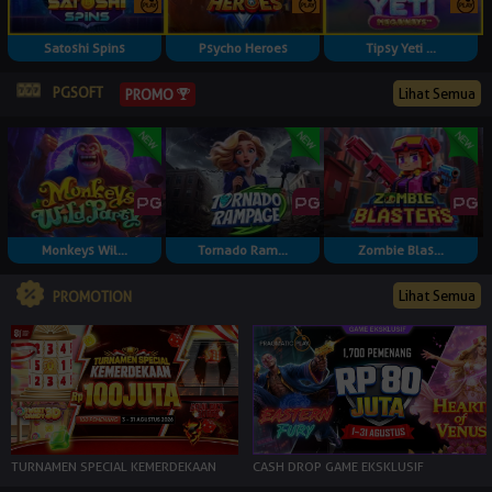
Satoshi Spins
Psycho Heroes
Tipsy Yeti ...
PGSOFT
Lihat Semua
PROMO
Monkeys Wil...
Tornado Ram...
Zombie Blas...
Lihat Semua
PROMOTION
TURNAMEN SPECIAL KEMERDEKAAN
CASH DROP GAME EKSKLUSIF