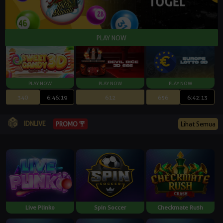
340
6:46:18
612
656
6:42:12
IDNLIVE
Lihat Semua
PROMO
Live Plinko
Spin Soccer
Checkmate Rush