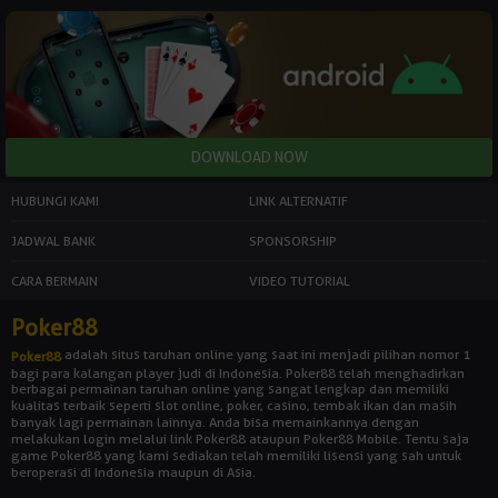
HUBUNGI KAMI
LINK ALTERNATIF
JADWAL BANK
SPONSORSHIP
CARA BERMAIN
VIDEO TUTORIAL
Poker88
adalah situs taruhan online yang saat ini menjadi pilihan nomor 1
Poker88
bagi para kalangan player judi di Indonesia. Poker88 telah menghadirkan
berbagai permainan taruhan online yang sangat lengkap dan memiliki
kualitas terbaik seperti slot online, poker, casino, tembak ikan dan masih
banyak lagi permainan lainnya. Anda bisa memainkannya dengan
melakukan login melalui link Poker88 ataupun Poker88 Mobile. Tentu saja
game Poker88 yang kami sediakan telah memiliki lisensi yang sah untuk
beroperasi di Indonesia maupun di Asia.