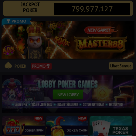
JACKPOT
© 2026 p0ker88ada.com. All Rights Reserved | 18+
799,977,127
POKER
Lihat Semua
PROMO
POKER