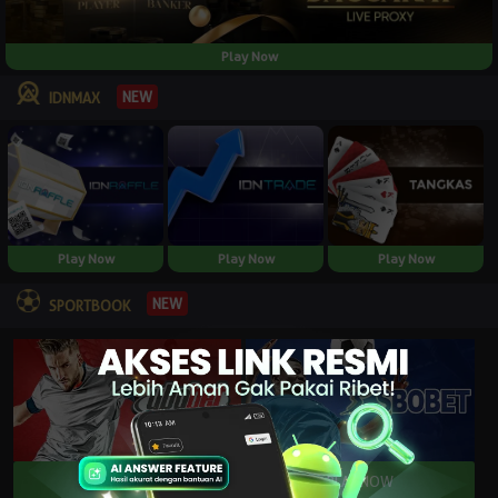
Play Now
NEW
IDNMAX
Play Now
Play Now
Play Now
NEW
SPORTBOOK