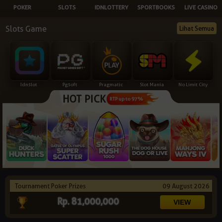
POKER
SLOTS
IDNLOTTERY
SPORTBOOKS
LIVE CASINO
NEW
Slots Game
Lihat Semua
TANGKAS
RTP
DEPOSIT
WITHDRAW
Idnslot
Pgsoft
Pragmatic
Slot Mania
No Limit City
HOT PICK
PROMOSI
RTP up to 97%
DOWNLOAD
REFERRAL
JACKPOT
Tournament Poker Prizes
09 August 2026
VIP MEMBER
Rp. 81,000,000
HUBUNGI KAMI