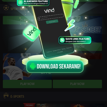
NEW
SPORTBOOK
E-SPORTS