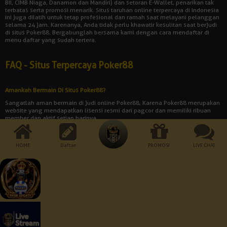
BII, CIMB Niaga, Danamon dan Mandiri) dan setoran E-Wallet, penarikan tak
terbatas serta promosi menarik. Situs taruhan online terpercaya di Indonesia
ini juga dilatih untuk tetap profesional dan ramah saat melayani pelanggan
selama 24 jam. Karenanya, Anda tidak perlu khawatir kesulitan saat berjudi
di situs Poker88. Bergabunglah bersama kami dengan cara mendaftar di
menu daftar yang sudah tertera.
FAQ - Situs Terpercaya Poker88
Amankah Bermain Di Situs Poker88?
Sangatlah aman bermain di judi online Poker88, Karena Poker88 merupakan
website yang mendapatkan lisensi resmi dari pagcor dan memiliki ribuan
member dan aktif setiap harinya.
Berapa usia minimum untuk mendaftar akun di Poker88?
Usia minimal untuk memiliki akun adalah 21 tahun. Ini adalah standar yang
HOME
Daftar
PROMOSI
LIVE CHAT
kita gunakan untuk hidup di seluruh dunia. Jadi, jangan mainkan aturan ini.
Jika ada masalah dengan usia, kami tidak akan bertanggung jawab.
Berapa jumlah setoran minimum di situs Poker88?
Jumlah setoran minimum adalah Rp 10.000. Bukankah itu rendah? Dengan
uang yang begitu banyak, Anda bisa memainkan semua jenis permainan
yang disediakan oleh agen judi online POKER88.
Cara Pembayaran: