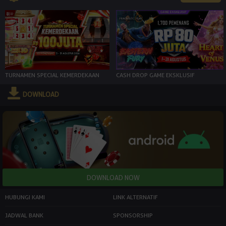
TURNAMEN SPECIAL KEMERDEKAAN
CASH DROP GAME EKSKLUSIF
DOWNLOAD
HUBUNGI KAMI
LINK ALTERNATIF
JADWAL BANK
SPONSORSHIP