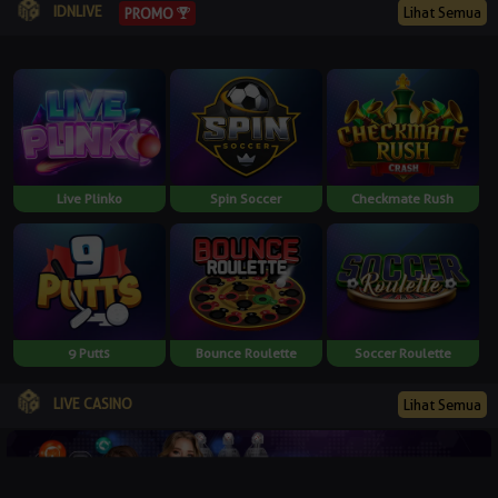
IDNLIVE
Lihat Semua
PROMO
Live Plinko
Spin Soccer
Checkmate Rush
9 Putts
Bounce Roulette
Soccer Roulette
LIVE CASINO
Lihat Semua